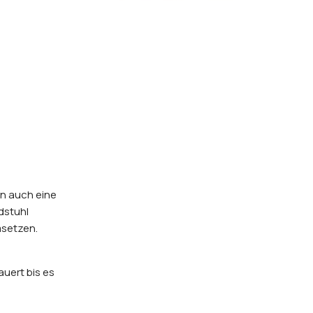
en auch eine
dstuhl
msetzen.
uert bis es