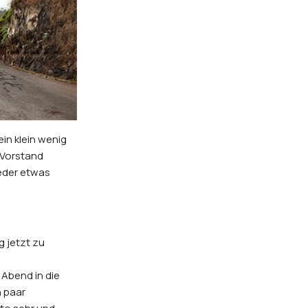
in klein wenig
 Vorstand
eder etwas
 jetzt zu
 Abend in die
n paar