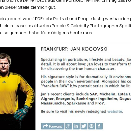
alb ich da keine Fotos aus dem Portfolio nehme. Ich mag das Fo
n dieser Stelle ziemlich gut.
ein „recent work“ PDF sehr Portrait und People lastig weshalb ich 
h ein release im aktuellen
People & Celebrity Photographer
Spotli
dise gemacht habe. Kam übrigens heute raus.