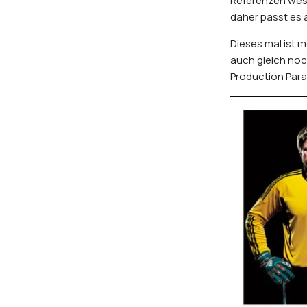
Referenzen wesh
daher passt es a
Dieses mal ist m
auch gleich noc
Production Para