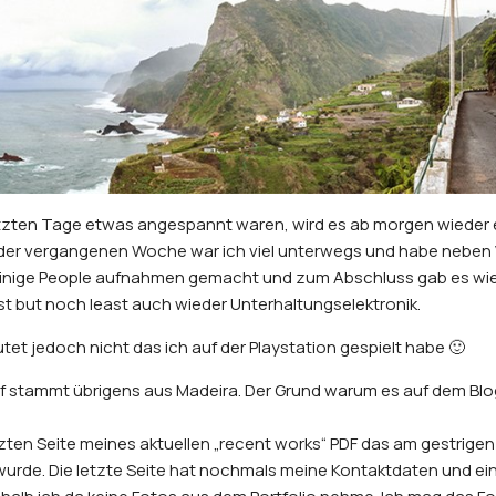
zten Tage etwas angespannt waren, wird es ab morgen wieder e
 der vergangenen Woche war ich viel unterwegs und habe neben
 einige People aufnahmen gemacht und zum Abschluss gab es wi
st but noch least auch wieder Unterhaltungselektronik.
et jedoch nicht das ich auf der Playstation gespielt habe 🙂
f stammt übrigens aus Madeira. Der Grund warum es auf dem Blog
etzten Seite meines aktuellen „recent works“ PDF das am gestrigen
wurde. Die letzte Seite hat nochmals meine Kontaktdaten und ei