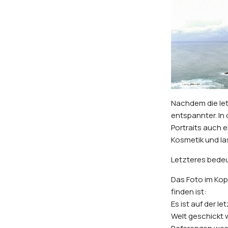
Nachdem die let
entspannter. In
Portraits auch
Kosmetik und la
Letzteres bedeut
Das Foto im Kop
finden ist:
Es ist auf der l
Welt geschickt 