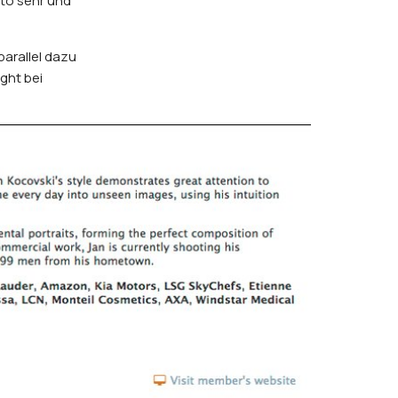
to sehr und
parallel dazu
ght bei